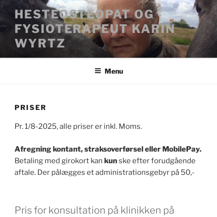
Videre
HESTEOSTEOPAT OG -
til
FYSIOTERAPEUT KARIN
indhold
WYRTZ
Menu
PRISER
Pr. 1/8-2025, alle priser er inkl. Moms.
Afregning kontant, straksoverførsel eller MobilePay.
Betaling med girokort kan
kun
ske efter forudgående
aftale. Der pålægges et administrationsgebyr på 50,-
Pris for konsultation på klinikken på